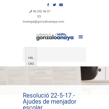
96 352 96 07
gonzaloanaya@gonzaloanaya.com
VAL
CAS
Resolució 22-5-17.-
Ajudes de menjador
escolar.