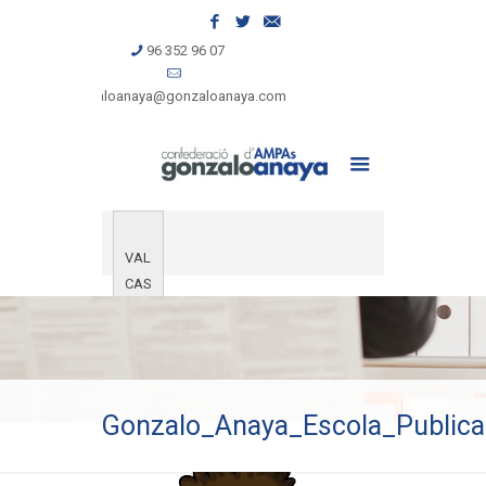
96 352 96 07
gonzaloanaya@gonzaloanaya.com
VAL
CAS
Gonzalo_Anaya_Escola_Publica
Reproductor