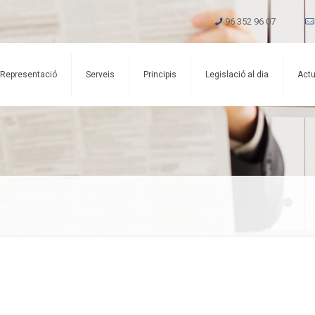
96 352 96 07
Representació
Serveis
Principis
Legislació al dia
Actu