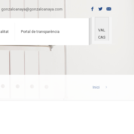
gonzaloanaya@gonzaloanaya.com
VAL
alitat
Portal de transparència
CAS
Inici