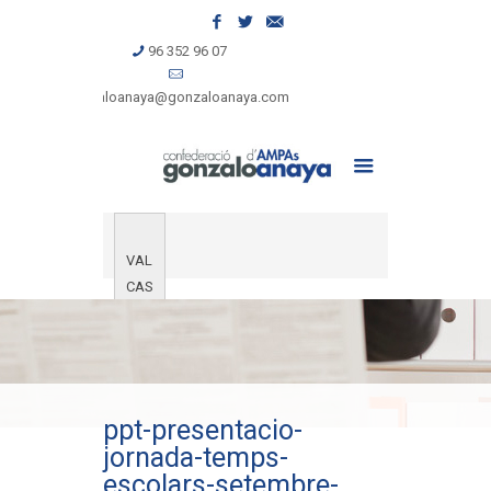
96 352 96 07
gonzaloanaya@gonzaloanaya.com
VAL
CAS
ppt-presentacio-
jornada-temps-
escolars-setembre-