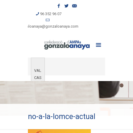
96 352 96 07
gonzaloanaya@gonzaloanaya.com
VAL
CAS
no-a-la-lomce-actual