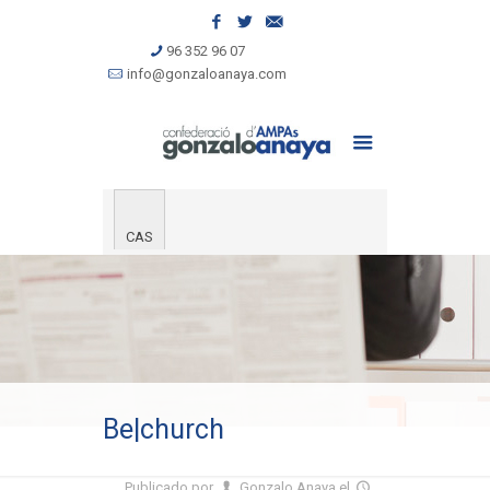
96 352 96 07
info@gonzaloanaya.com
CAS
Be|church
Publicado por
Gonzalo Anaya
el