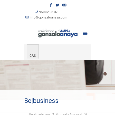
96 352 96 07
info@gonzaloanaya.com
CAS
Be|business
Publicado por
Gonzalo Anaya
el