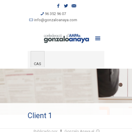
96 352 96 07
info@gonzaloanaya.com
CAS
Client 1
Publicado por
Gonzalo Anaya
el