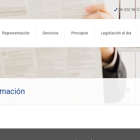
96 352 96 0
Representación
Servicios
Principios
Legislación al dia
rmación