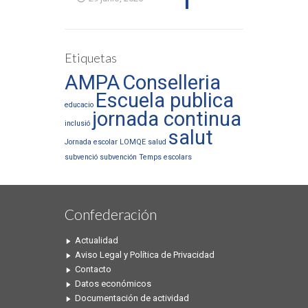
Etiquetas
AMPA
Conselleria
Escuela publica
educacio
jornada continua
inclusió
salut
Jornada escolar
LOMQE
salud
subvenció
subvención
Temps escolars
Confederación
Actualidad
Aviso Legal y Política de Privacidad
Contacto
Datos económicos
Documentación de actividad