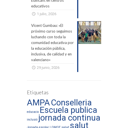
Edificant en centros
educativos
1 julio, 2026
Vicent Gumbau: «El
próximo curso seguimos
luchando con toda la
comunidad educativa por
la educación pública,
inclusiva, de calidad y en
valenciano»
29 junio, 2026
Etiquetas
AMPA
Conselleria
Escuela publica
educacio
jornada continua
inclusió
salut
Jornada escolar
LOMQE
salud