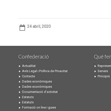
24 abril, 2020
Confederació
Qué fe
Actualitat
Represen
Avís Legal i Política de Privacitat
Serveis
Contacte
Principis
Dades econòmiques
Dades econòmiques
Documentació d’activitat
Estatuts
Estatuts
Formació on line i guies