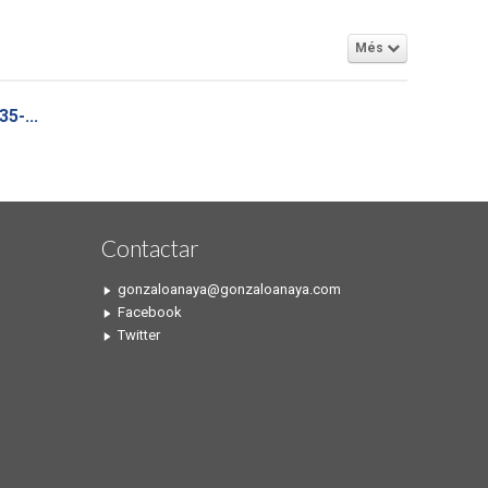
Més
5-...
Contactar
gonzaloanaya@gonzaloanaya.com
Facebook
Twitter