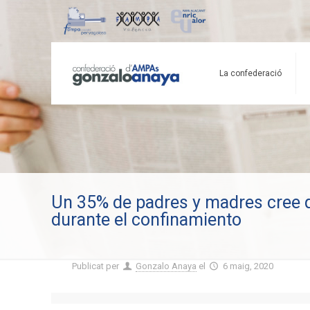
La confederació
Un 35% de padres y madres cree q
durante el confinamiento
Publicat per
Gonzalo Anaya
el
6 maig, 2020