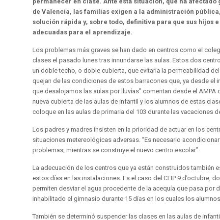
permanecer en clase. Ante esta situación, que ha afectado 
de Valencia, las familias exigen a la administración públi
solución rápida y, sobre todo, definitiva para que sus hijos
adecuadas para el aprendizaje.
Los problemas más graves se han dado en centros como el colegio 
clases el pasado lunes tras innundarse las aulas. Estos dos cen
un doble techo, o doble cubierta, que evitaría la permeabilidad d
quejan de las condiciones de estos barracones que, ya desde el i
que desalojamos las aulas por lluvías” comentan desde el AMPA del 
nueva cubierta de las aulas de infantil y los alumnos de estas clas
coloque en las aulas de primaria del 103 durante las vacaciones
Los padres y madres insisten en la prioridad de actuar en los ce
situaciones metereológicas adversas. “Es necesario acondicionar
problemas, mientras se construye el nuevo centro escolar”.
La adecuación de los centros que ya están construidos también e
estos días en las instalaciones. Es el caso del CEIP 9 d’octubre,
permiten desviar el agua procedente de la acequía que pasa por deb
inhabilitado el gimnasio durante 15 días en los cuales los alumno
También se determinó suspender las clases en las aulas de infanti