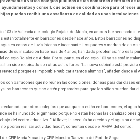
gravemente a varios colegios públicos de las comarcas centrales de l
ca, ayundamientos y consell, que actúen en coordinación para ofrecer 
 e hijas puedan recibir una enseñanza de calidad en unas instalaciones
103 de Valencia o el colegio Rojalet de Aldaia, en ambos fue necesario inte
tros están totalmente en barracones desde hace años. Estos barracones no di
el agua en casos de lluvia intensa e incensante. Los padres y madres de estos 
nicio de su instalación hace más de 4 años, han dado problemas: “no es la pr
colegio Rojalet de Aldaia. Por su parte, en el colegio 103 ya se está instala
es han sido reubicados en otras aulas libres. “La nueva cubierta está previsto
 de Navidad porque es imposible reubicar a tantos alumnos”, añaden desde el
ntros con barracones que no reúnen las condiciones idóneas para dar clases e
 ya los barracones que no estén preparados para que los niños puedan dar cl
s reclamada por otros colegios que aunque no están en barracones, el agua 
 donde se ha inundado el gimnasio porque no están hechas las canalizaciones 
ajo del centro educativo. “ Al llover, la acequía ha crecido y el agua ha deja
s no podrán realizar actividad física”, comentan desde el AMPA del centro.
l del CEIP Maria Yocasta y CEIP Maestro Tarazona del Port de Sagunt.