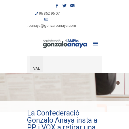
96 352 96 07
gonzaloanaya@gonzaloanaya.com
VAL
La Confederació
Gonzalo Anaya insta a
PP i VOX a retirar una