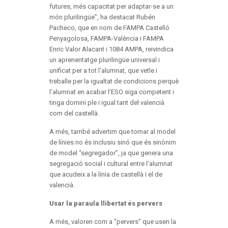
futures, més capacitat per adaptar-se a un
món plurilingüe”, ha destacat Rubén
Pacheco, que en nom de FAMPA Castelló
Penyagolosa, FAMPA-València i FAMPA
Enric Valor Alacant i 1084 AMPA, reivindica
un aprenentatge plurilingüe universal i
unificat per a tot l’alumnat, que vetle i
treballe per la igualtat de condicions perquè
l’alumnat en acabar l’ESO siga competent i
tinga domini ple i igual tant del valencià
com del castellà.
A més, també advertim que tornar al model
de línies no és inclusiu sinó que és sinònim
de model “segregador”, ja que genera una
segregació social i cultural entre l’alumnat
que acudeix a la línia de castellà i el de
valencià.
Usar la paraula llibertat és pervers
A més, valoren com a “pervers” que usen la