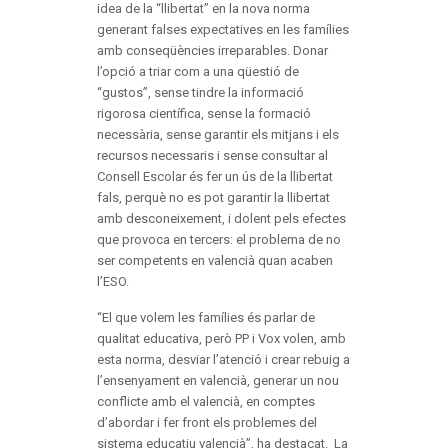
idea de la “llibertat” en la nova norma
generant falses expectatives en les famílies
amb conseqüències irreparables. Donar
l’opció a triar com a una qüestió de
“gustos”, sense tindre la informació
rigorosa científica, sense la formació
necessària, sense garantir els mitjans i els
recursos necessaris i sense consultar al
Consell Escolar és fer un ús de la llibertat
fals, perquè no es pot garantir la llibertat
amb desconeixement, i dolent pels efectes
que provoca en tercers: el problema de no
ser competents en valencià quan acaben
l’ESO.
“El que volem les famílies és parlar de
qualitat educativa, però PP i Vox volen, amb
esta norma, desviar l’atenció i crear rebuig a
l’ensenyament en valencià, generar un nou
conflicte amb el valencià, en comptes
d’abordar i fer front els problemes del
sistema educatiu valencià”, ha destacat. La