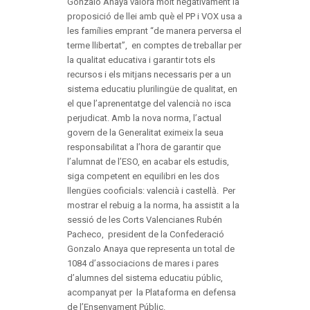
Gonzalo Anaya valora molt negativament la
proposició de llei amb què el PP i VOX usa a
les famílies emprant “de manera perversa el
terme llibertat”, en comptes de treballar per
la qualitat educativa i garantir tots els
recursos i els mitjans necessaris per a un
sistema educatiu plurilingüe de qualitat, en
el que l’aprenentatge del valencià no isca
perjudicat. Amb la nova norma, l’actual
govern de la Generalitat eximeix la seua
responsabilitat a l’hora de garantir que
l’alumnat de l’ESO, en acabar els estudis,
siga competent en equilibri en les dos
llengües cooficials: valencià i castellà. Per
mostrar el rebuig a la norma, ha assistit a la
sessió de les Corts Valencianes Rubén
Pacheco, president de la Confederació
Gonzalo Anaya que representa un total de
1084 d’associacions de mares i pares
d’alumnes del sistema educatiu públic,
acompanyat per la Plataforma en defensa
de l’Ensenyament Públic.