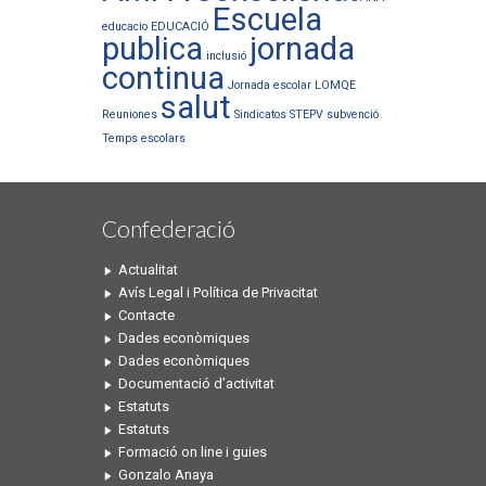
Escuela
educacio
EDUCACIÓ
publica
jornada
inclusió
continua
Jornada escolar
LOMQE
salut
Reuniones
Sindicatos
STEPV
subvenció
Temps escolars
Confederació
Actualitat
Avís Legal i Política de Privacitat
Contacte
Dades econòmiques
Dades econòmiques
Documentació d’activitat
Estatuts
Estatuts
Formació on line i guies
Gonzalo Anaya