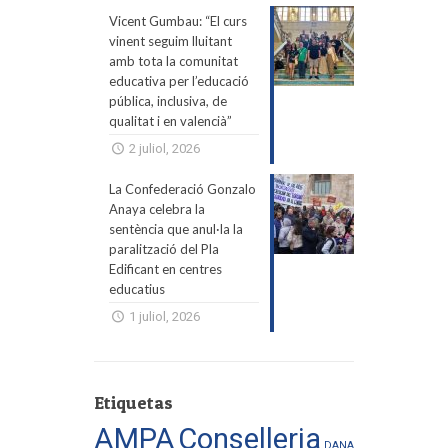
Vicent Gumbau: “El curs
vinent seguim lluitant
amb tota la comunitat
educativa per l’educació
pública, inclusiva, de
qualitat i en valencià”
2 juliol, 2026
La Confederació Gonzalo
Anaya celebra la
sentència que anul·la la
paralització del Pla
Edificant en centres
educatius
1 juliol, 2026
Etiquetas
AMPA
Conselleria
DANA