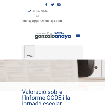
96 352 96 07
gonzaloanaya@gonzaloanaya.com
VAL
Valoració sobre
l’Informe OCDE i la
jornada escolar