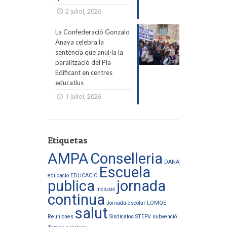
2 juliol, 2026
La Confederació Gonzalo
Anaya celebra la
sentència que anul·la la
paralització del Pla
Edificant en centres
educatius
1 juliol, 2026
Etiquetas
AMPA
Conselleria
DANA
Escuela
educacio
EDUCACIÓ
publica
jornada
inclusió
continua
Jornada escolar
LOMQE
salut
Reuniones
Sindicatos
STEPV
subvenció