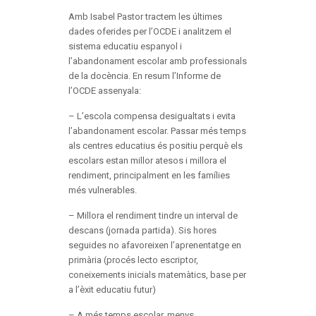
Amb Isabel Pastor tractem les últimes
dades oferides per l’OCDE i analitzem el
sistema educatiu espanyol i
l’abandonament escolar amb professionals
de la docència. En resum l’Informe de
l’OCDE assenyala:
– L’escola compensa desigualtats i evita
l’abandonament escolar. Passar més temps
als centres educatius és positiu perquè els
escolars estan millor atesos i millora el
rendiment, principalment en les famílies
més vulnerables.
– Millora el rendiment tindre un interval de
descans (jornada partida). Sis hores
seguides no afavoreixen l’aprenentatge en
primària (procés lecto escriptor,
coneixements inicials matemàtics, base per
a l’èxit educatiu futur)
– A més temps escolar, menys