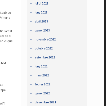
juliol 2023
juny 2023
litzables
Primària
abril 2023
gener 2023
itularitat
ual en el
novembre 2022
amb el qual
octubre 2022
setembre 2022
text i
juny 2022
març 2022
febrer 2022
a i
etapa
gener 2022
desembre 2021
e l’1