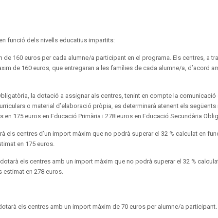
n funció dels nivells educatius impartits:
im de 160 euros per cada alumne/a participant en el programa. Els centres, a tr
màxim de 160 euros, que entregaran a les famílies de cada alumne/a, d’acord a
Obligatòria, la dotació a assignar als centres, tenint en compte la comunicació
curriculars o material d’elaboració pròpia, es determinarà atenent els següents
bres en 175 euros en Educació Primària i 278 euros en Educació Secundària Oblig
tarà els centres d’un import màxim que no podrà superar el 32 % calculat en fun
estimat en 175 euros.
a dotarà els centres amb un import màxim que no podrà superar el 32 % calcula
res estimat en 278 euros.
a dotarà els centres amb un import màxim de 70 euros per alumne/a participant.