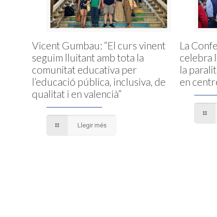
Vicent Gumbau: “El curs vinent
La Conf
seguim lluitant amb tota la
celebra 
comunitat educativa per
la parali
l’educació pública, inclusiva, de
en centr
qualitat i en valencià”
Llegir més