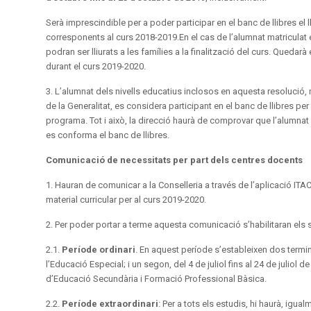
Serà imprescindible per a poder participar en el banc de llibres el lli
corresponents al curs 2018-2019.En el cas de l’alumnat matriculat 
podran ser lliurats a les famílies a la finalització del curs. Quedar
durant el curs 2019-2020.
3. L’alumnat dels nivells educatius inclosos en aquesta resolució, 
de la Generalitat, es considera participant en el banc de llibres per 
programa. Tot i això, la direcció haurà de comprovar que l’alumnat d
es conforma el banc de llibres.
Comunicació de necessitats per part dels centres docents
1. Hauran de comunicar a la Conselleria a través de l’aplicació ITA
material curricular per al curs 2019-2020.
2. Per poder portar a terme aquesta comunicació s’habilitaran els
2.1.
Període ordinari
. En aquest període s’estableixen dos terminis
l’Educació Especial; i un segon, del 4 de juliol fins al 24 de juliol 
d’Educació Secundària i Formació Professional Bàsica.
2.2.
Període extraordinari
: Per a tots els estudis, hi haurà, igual