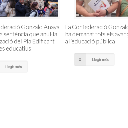
ederació Gonzalo Anaya
La Confederació Gonzal
la sentència que anul·la
ha demanat tots els avan
tzació del Pla Edificant
a l’educació pública
es educatius
Llegir més
Llegir més