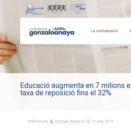
La confederació
Educació augmenta en 7 milions el 
taxa de reposició fins el 32%
Publicat per
Gonzalo Anaya
el
11 juny, 2019