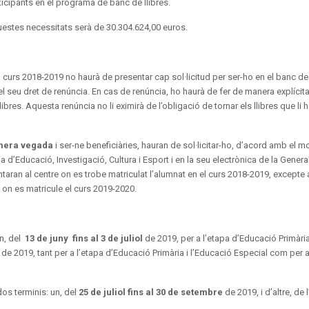
icipants en el programa de banc de llibres.
uestes necessitats serà de 30.304.624,00 euros.
l curs 2018-2019 no haurà de presentar cap sol·licitud per ser-ho en el banc de 
l seu dret de renúncia. En cas de renúncia, ho haurà de fer de manera explícit
libres. Aquesta renúncia no li eximirà de l’obligació de tornar els llibres que li 
mera vegada
i ser-ne beneficiàries, hauran de sol·licitar-ho, d’acord amb el m
 d’Educació, Investigació, Cultura i Esport i en la seu electrònica de la General
ntaran al centre on es trobe matriculat l’alumnat en el curs 2018-2019, excepte
 on es matricule el curs 2019-2020.
un, del
13 de juny fins al 3 de juliol
de 2019, per a l’etapa d’Educació Primària
de 2019, tant per a l’etapa d’Educació Primària i l’Educació Especial com per a
dos terminis: un, del
25 de juliol fins al 30 de setembre
de 2019, i d’altre, de l