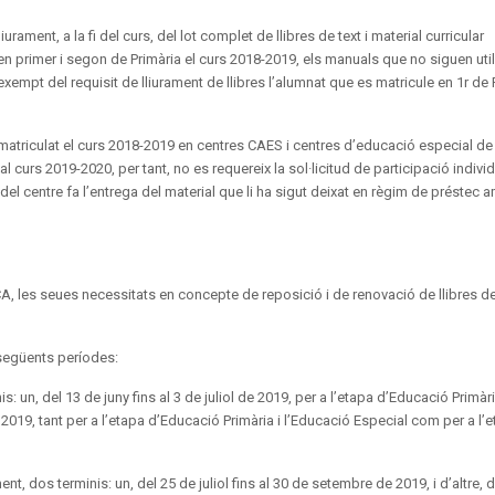
urament, a la fi del curs, del lot complet de llibres de text i material curricular
en primer i segon de Primària el curs 2018-2019, els manuals que no siguen uti
à exempt del requisit de lliurament de llibres l’alumnat que es matricule en 1r de 
matriculat el curs 2018-2019 en centres CAES i centres d’educació especial de t
al curs 2019-2020, per tant, no es requereix la sol·licitud de participació individ
el centre fa l’entrega del material que li ha sigut deixat en règim de préstec 
CA, les seues necessitats en concepte de reposició i de renovació de llibres de 
 següents períodes:
: un, del 13 de juny fins al 3 de juliol de 2019, per a l’etapa d’Educació Primàri
de 2019, tant per a l’etapa d’Educació Primària i l’Educació Especial com per a l’
ment, dos terminis: un, del 25 de juliol fins al 30 de setembre de 2019, i d’altre, d