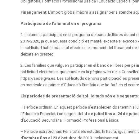
Obligatòria, Formació Professional Bàsica i Educació Especial part
Finançament
: L’import global màxim a assignar per a atendre aq
Participació de l’alumnat en el programa
1. L’alumnat participant en el programa de banc de llibres durant e
2019-2020, ja que aquesta condició es manté, excepte si exerceix e
la sol·licitud habilitada a tal efecte en el moment del lliurament de l
deixats en préstec.
2. Les famílies que vulguen participar en el banc de llibres per
pri
sol·licitud electrònica que conste en la pàgina web de la Conselleria
https://sede.gva.es. Les sol·licituds de nova participació es prese
es matricule en primer d’Educació Primària que ho farà en el centre
Els períodes de presentació de sol·licituds són els següents
:
– Període ordinari. En aquest període s’estableixen dos terminis: 
l’Educació Especial; i un segon, del
4 de juliol fins al 24 de juliol
d’Educació Secundària i Formació Professional Bàsica.
– Període extraordinari: Per a tots els estudis, hi haurà, igualment, 
d’octubre fins al 23 d’octubre
de 2019, inclusivament.