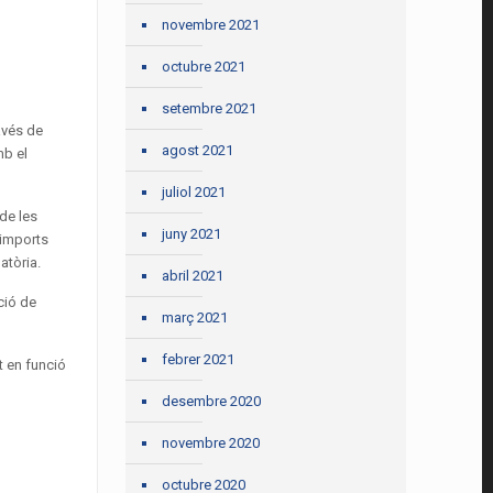
novembre 2021
octubre 2021
setembre 2021
avés de
agost 2021
mb el
juliol 2021
 de les
juny 2021
 imports
atòria.
abril 2021
ció de
març 2021
febrer 2021
t en funció
desembre 2020
novembre 2020
octubre 2020