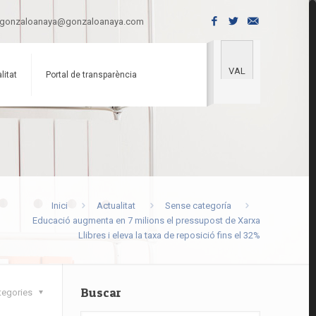
gonzaloanaya@gonzaloanaya.com
VAL
litat
Portal de transparència
Inici
Actualitat
Sense categoría
Educació augmenta en 7 milions el pressupost de Xarxa
Llibres i eleva la taxa de reposició fins el 32%
Buscar
tegories