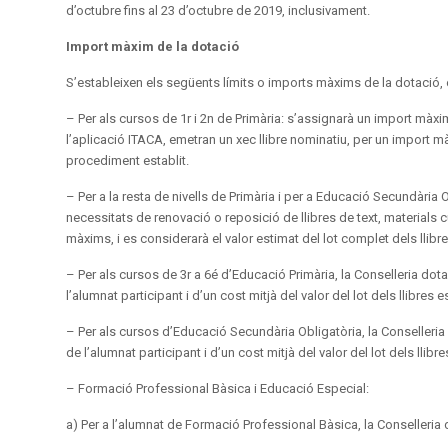
d’octubre fins al 23 d’octubre de 2019, inclusivament.
Import màxim de la dotació
S’estableixen els següents límits o imports màxims de la dotació, e
– Per als cursos de 1r i 2n de Primària: s’assignarà un import màx
l’aplicació ITACA, emetran un xec llibre nominatiu, per un import 
procediment establit.
– Per a la resta de nivells de Primària i per a Educació Secundària 
necessitats de renovació o reposició de llibres de text, materials 
màxims, i es considerarà el valor estimat del lot complet dels lli
– Per als cursos de 3r a 6é d’Educació Primària, la Conselleria do
l’alumnat participant i d’un cost mitjà del valor del lot dels llibres 
– Per als cursos d’Educació Secundària Obligatòria, la Conselleri
de l’alumnat participant i d’un cost mitjà del valor del lot dels llib
– Formació Professional Bàsica i Educació Especial:
a) Per a l’alumnat de Formació Professional Bàsica, la Conselleri