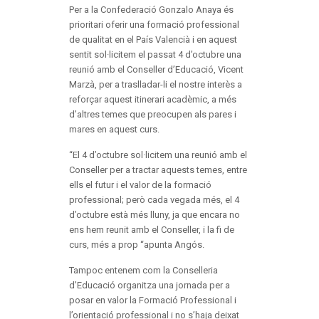
Per a la Confederació Gonzalo Anaya és
prioritari oferir una formació professional
de qualitat en el País Valencià i en aquest
sentit sol·licitem el passat 4 d’octubre una
reunió amb el Conseller d’Educació, Vicent
Marzà, per a traslladar-li el nostre interès a
reforçar aquest itinerari acadèmic, a més
d’altres temes que preocupen als pares i
mares en aquest curs.
“El 4 d’octubre sol·licitem una reunió amb el
Conseller per a tractar aquests temes, entre
ells el futur i el valor de la formació
professional; però cada vegada més, el 4
d’octubre està més lluny, ja que encara no
ens hem reunit amb el Conseller, i la fi de
curs, més a prop “apunta Angós.
Tampoc entenem com la Conselleria
d’Educació organitza una jornada per a
posar en valor la Formació Professional i
l’orientació professional i no s’haja deixat