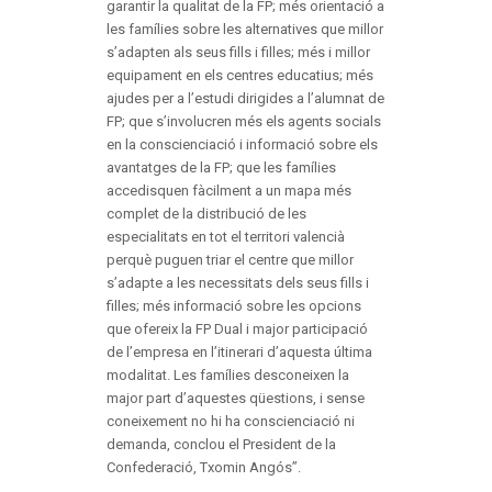
garantir la qualitat de la FP; més orientació a
les famílies sobre les alternatives que millor
s’adapten als seus fills i filles; més i millor
equipament en els centres educatius; més
ajudes per a l’estudi dirigides a l’alumnat de
FP; que s’involucren més els agents socials
en la conscienciació i informació sobre els
avantatges de la FP; que les famílies
accedisquen fàcilment a un mapa més
complet de la distribució de les
especialitats en tot el territori valencià
perquè puguen triar el centre que millor
s’adapte a les necessitats dels seus fills i
filles; més informació sobre les opcions
que ofereix la FP Dual i major participació
de l’empresa en l’itinerari d’aquesta última
modalitat. Les famílies desconeixen la
major part d’aquestes qüestions, i sense
coneixement no hi ha conscienciació ni
demanda, conclou el President de la
Confederació, Txomin Angós”.