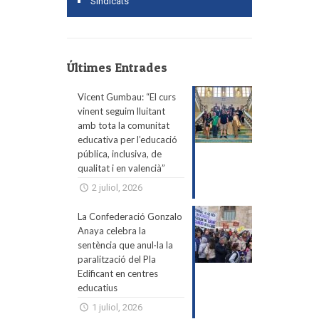
Sindicats
Últimes Entrades
Vicent Gumbau: “El curs
vinent seguim lluitant
amb tota la comunitat
educativa per l’educació
pública, inclusiva, de
qualitat i en valencià”
2 juliol, 2026
La Confederació Gonzalo
Anaya celebra la
sentència que anul·la la
paralització del Pla
Edificant en centres
educatius
1 juliol, 2026