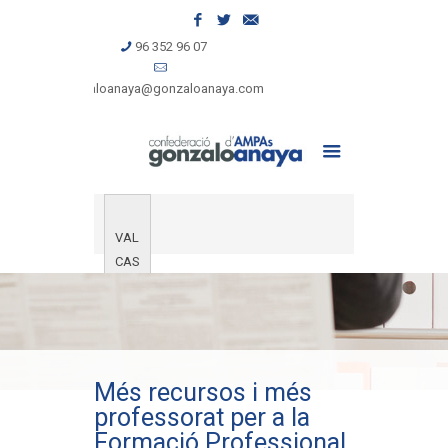
96 352 96 07
gonzaloanaya@gonzaloanaya.com
VAL
CAS
Més recursos i més
professorat per a la
Formació Professional