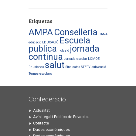
Etiquetas
AMPA
Conselleria
DANA
Escuela
educacio
EDUCACIÓ
publica
jornada
inclusió
continua
Jornada escolar
LOMQE
salut
Reuniones
Sindicatos
STEPV
subvenció
Temps escolars
Confederació
Actualitat
Avís Legal i Política de Privacitat
Contacte
Dades econòmiques
Dades econòmiques