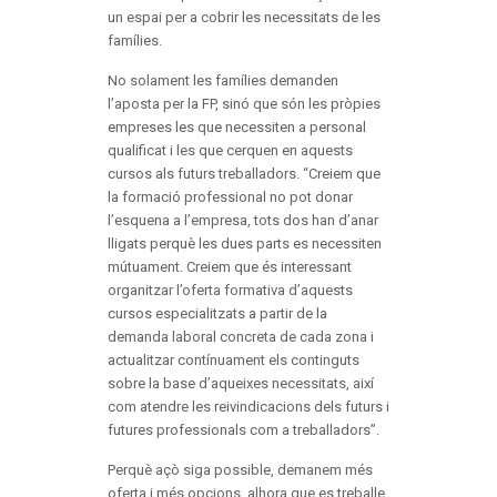
un espai per a cobrir les necessitats de les
famílies.
No solament les famílies demanden
l’aposta per la FP, sinó que són les pròpies
empreses les que necessiten a personal
qualificat i les que cerquen en aquests
cursos als futurs treballadors. “Creiem que
la formació professional no pot donar
l’esquena a l’empresa, tots dos han d’anar
lligats perquè les dues parts es necessiten
mútuament. Creiem que és interessant
organitzar l’oferta formativa d’aquests
cursos especialitzats a partir de la
demanda laboral concreta de cada zona i
actualitzar contínuament els continguts
sobre la base d’aqueixes necessitats, així
com atendre les reivindicacions dels futurs i
futures professionals com a treballadors”.
Perquè açò siga possible, demanem més
oferta i més opcions, alhora que es treballe