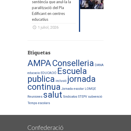
sentència que anul·la la
paralització del Pla
Edificant en centres
educatius
1 juliol, 2026
Etiquetas
AMPA
Conselleria
DANA
Escuela
educacio
EDUCACIÓ
publica
jornada
inclusió
continua
Jornada escolar
LOMQE
salut
Reuniones
Sindicatos
STEPV
subvenció
Temps escolars
Confederació