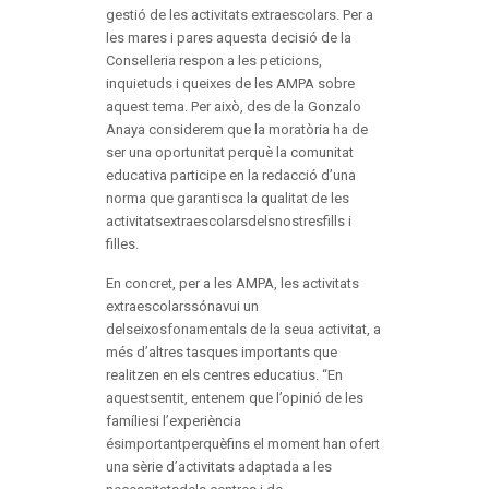
gestió de les activitats extraescolars. Per a
les mares i pares aquesta decisió de la
Conselleria respon a les peticions,
inquietuds i queixes de les AMPA sobre
aquest tema. Per això, des de la Gonzalo
Anaya considerem que la moratòria ha de
ser una oportunitat perquè la comunitat
educativa participe en la redacció d’una
norma que garantisca la qualitat de les
activitatsextraescolarsdelsnostresfills i
filles.
En concret, per a les AMPA, les activitats
extraescolarssónavui un
delseixosfonamentals de la seua activitat, a
més d’altres tasques importants que
realitzen en els centres educatius. “En
aquestsentit, entenem que l’opinió de les
famíliesi l’experiència
ésimportantperquèfins el moment han ofert
una sèrie d’activitats adaptada a les