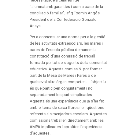
necessitatsdels centres i de
l’alumnatambgaranties i com a base de la
conciliació familiar”, afig Txomin Angós,
President de la Confederació Gonzalo
Anaya.
Per a consensuar una norma per a la gestió
de les activitats extraescolars, les mares i
pares de l’escola pública demanem la
constitució d’una comissió de treball
formada per tots els agents de la comunitat
educativa. Aquesta comissió pot formar
part de la Mesa de Mares i Pares o de
qualsevol altre òrgan competent. L’objectiu
és que participen conjuntament i no
separadament les parts implicades.
Aquesta és una experiència que ja s’ha fet
amb el tema de xarxa llibres i en qüestions
referents als menjadors escolars. Aquestes
comissions treballen directament amb les
AMPA implicades i aprofiten l’experiència
d’aquestes.