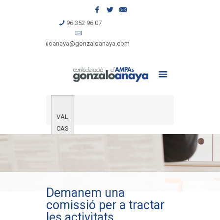
96 352 96 07
gonzaloanaya@gonzaloanaya.com
VAL
CAS
Demanem una
comissió per a tractar
les activitats