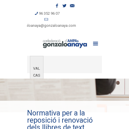
96 352 96 07
gonzaloanaya@gonzaloanaya.com
VAL
CAS
Normativa per a la
reposició i renovació
dels llibres de text