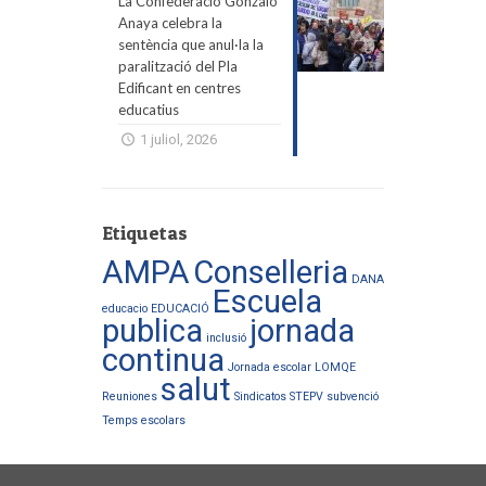
La Confederació Gonzalo
Anaya celebra la
sentència que anul·la la
paralització del Pla
Edificant en centres
educatius
1 juliol, 2026
Etiquetas
AMPA
Conselleria
DANA
Escuela
educacio
EDUCACIÓ
publica
jornada
inclusió
continua
Jornada escolar
LOMQE
salut
Reuniones
Sindicatos
STEPV
subvenció
Temps escolars