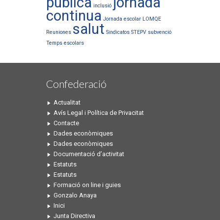
publica
jornada
inclusió
continua
Jornada escolar
LOMQE
salut
Reuniones
Sindicatos
STEPV
subvenció
Temps escolars
Confederació
Actualitat
Avís Legal i Política de Privacitat
Contacte
Dades econòmiques
Dades econòmiques
Documentació d’activitat
Estatuts
Estatuts
Formació on line i guies
Gonzalo Anaya
Inici
Junta Directiva