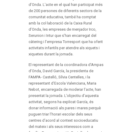
d’Onda. L’acte en el qual han participat més
de 200 persones de diferents sectors de la
comunitat educativa, també ha comptat
amb la col·laboració de la Caixa Rural
d’Onda, les empreses de menjador Irco,
Serunion i Intur que s’han encarregat del
càtering i l’empresa Torresport que ha oferit
activitats infantils per atendre als xiquets i
xiquetes durant la jornada.
El representant de la coordinadora d’Ampas
d’Onda, David García, la presidenta de
FAMPA- Castelló, Sílvia Centelles, i la
representant d’Escola Valenciana, Maria
Nebot, encarregada de moderar l’acte, han
presentat la jornada. L’objectiu d’aquesta
activitat, segons ha explicat García, és
donar informació als pares i mares perquè
puguen triar l’horari escolar dels seus
centres d’acord al context socioeducatiu
del mateix i als seus interessos com a