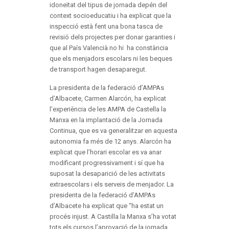
idoneïtat del tipus de jornada depén del
context socioeducatiu i ha explicat que la
inspecció està fent una bona tasca de
revisió dels projectes per donar garanties i
que al País Valencià no hi ha constància
que els menjadors escolars ni les beques
de transport hagen desaparegut.
La presidenta de la federació d’AMPAs
d’Albacete, Carmen Alarcón, ha explicat
l’experiència de les AMPA de Castella la
Manxa en la implantació de la Jornada
Continua, que es va generalitzar en aquesta
autonomia fa més de 12 anys. Alarcón ha
explicat que l’horari escolar es va anar
modificant progressivament i sí que ha
suposat la desaparició de les activitats
extraescolars i els serveis de menjador. La
presidenta de la federació d’AMPAs
d’Albacete ha explicat que “ha estat un
procés injust. A Castilla la Manxa s’ha votat
tots els cursos l’aprovació de la jornada