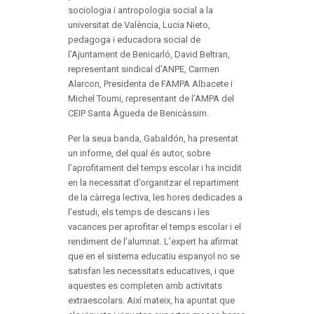
sociologia i antropologia social a la
universitat de València, Lucia Nieto,
pedagoga i educadora social de
l’Ajuntament de Benicarló, David Beltran,
representant sindical d’ANPE, Carmen
Alarcon, Presidenta de FAMPA Albacete i
Michel Toumi, representant de l’AMPA del
CEIP Santa Àgueda de Benicàssim.
Per la seua banda, Gabaldón, ha presentat
un informe, del qual és autor, sobre
l’aprofitament del temps escolar i ha incidit
en la necessitat d’organitzar el repartiment
de la càrrega lectiva, les hores dedicades a
l’estudi, els temps de descans i les
vacances per aprofitar el temps escolar i el
rendiment de l’alumnat. L’expert ha afirmat
que en el sistema educatiu espanyol no se
satisfan les necessitats educatives, i que
aquestes es completen amb activitats
extraescolars. Així mateix, ha apuntat que