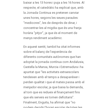
baixar a les 13 hores i puja a les 16 hores. Al
respecte, el catedràtic ha explicat que, amb
la Jornada Continua es pretenen canviar
unes hores, segons les seues paraules:
“mediocres”, les de després de dinar, i
concentrar-les al migdia que és una franja
horària “pitjor”, ja que és el moment de
menys rendiment acadèmic.
En aquest sentit, també ha citat informes
sobre el balanç de l’experiència de
diferents comunitats autònomes que han
adoptat la jornada contínua com Andalusia,
Castella la Manxa, Murcia i Extremadura i ha
apuntat que “les activitats extraescolars
tendeixen amb el temps a desaparéixer i
perden qualitat i que el mateix passa amb el
menjador escolar, ja que baixa la demanda,
al torn que es redueix el finançament fins
que els serveis es tornen deficitaris”.
Finalment, Enguita, ha afirmat que “no
podem decidir l’horari escolar de totes les