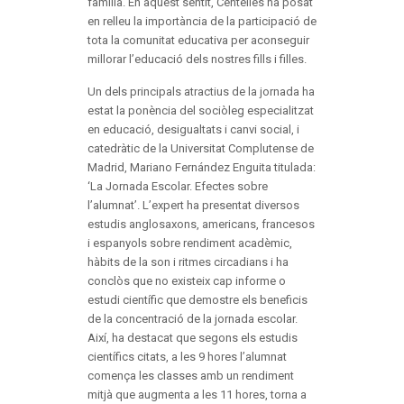
família. En aquest sentit, Centelles ha posat
en relleu la importància de la participació de
tota la comunitat educativa per aconseguir
millorar l’educació dels nostres fills i filles.
Un dels principals atractius de la jornada ha
estat la ponència del sociòleg especialitzat
en educació, desigualtats i canvi social, i
catedràtic de la Universitat Complutense de
Madrid, Mariano Fernández Enguita titulada:
‘La Jornada Escolar. Efectes sobre
l’alumnat’. L’expert ha presentat diversos
estudis anglosaxons, americans, francesos
i espanyols sobre rendiment acadèmic,
hàbits de la son i ritmes circadians i ha
conclòs que no existeix cap informe o
estudi científic que demostre els beneficis
de la concentració de la jornada escolar.
Així, ha destacat que segons els estudis
científics citats, a les 9 hores l’alumnat
comença les classes amb un rendiment
mitjà que augmenta a les 11 hores, torna a