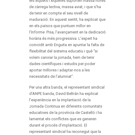
els xiquets i xiquetes suporten massa hores
de càrrega lectiva, massa aviat, i que s’ha
de tenir en compte el seu nivell de
maduració. En aquest sentit, ha explicat que
en els països que puntuen millor en
l’Informe Pisa, l’avançament en la dedicació
horària és més progressiva. L’expert ha
coincidit amb Enguita en apuntar la falta de
flexibilitat del sistema educatiu i què “si
volem canviar la jornada, hem de tenir
dades científiques i estudis per poder
aportar millores i adaptar-nos a les
necessitats de l’alumnat”.
Per una altra banda, el representant sindical
d’ANPE banda, David Beltrán ha explicat
l’experiència en la implantació de la
Jornada Continua en diferents comunitats
educatives de la província de Castelló i ha
lamentat els conflictes que es generen
durant el procés d’implantació. El
representant sindical ha reconegut que la