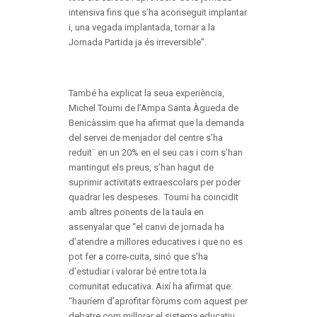
intensiva fins que s’ha aconseguit implantar
i, una vegada implantada, tornar a la
Jornada Partida ja és irreversible”.
També ha explicat la seua experiència,
Michel Toumi de l’Ampa Santa Àgueda de
Benicàssim que ha afirmat que la demanda
del servei de menjador del centre s’ha
reduït¨ en un 20% en el seu cas i com s’han
mantingut els preus, s’han hagut de
suprimir activitats extraescolars per poder
quadrar les despeses. Toumi ha coincidit
amb altres ponents de la taula en
assenyalar que “el canvi de jornada ha
d’atendre a millores educatives i que no es
pot fer a corre-cuita, sinó que s’ha
d’estudiar i valorar bé entre tota la
comunitat educativa. Així ha afirmat que:
“hauríem d’aprofitar fòrums com aquest per
debatre com millorar el sistema educatiu,