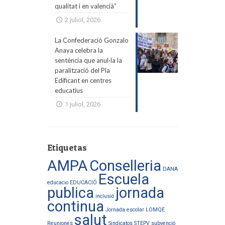
qualitat i en valencià”
2 juliol, 2026
La Confederació Gonzalo
Anaya celebra la
sentència que anul·la la
paralització del Pla
Edificant en centres
educatius
1 juliol, 2026
Etiquetas
AMPA
Conselleria
DANA
Escuela
educacio
EDUCACIÓ
publica
jornada
inclusió
continua
Jornada escolar
LOMQE
salut
Reuniones
Sindicatos
STEPV
subvenció