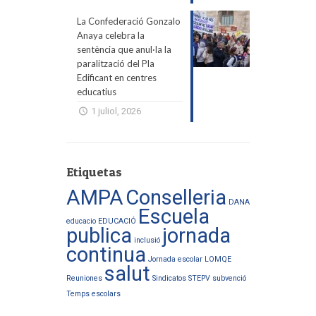
La Confederació Gonzalo
Anaya celebra la
sentència que anul·la la
paralització del Pla
Edificant en centres
educatius
1 juliol, 2026
Etiquetas
AMPA
Conselleria
DANA
Escuela
educacio
EDUCACIÓ
publica
jornada
inclusió
continua
Jornada escolar
LOMQE
salut
Reuniones
Sindicatos
STEPV
subvenció
Temps escolars